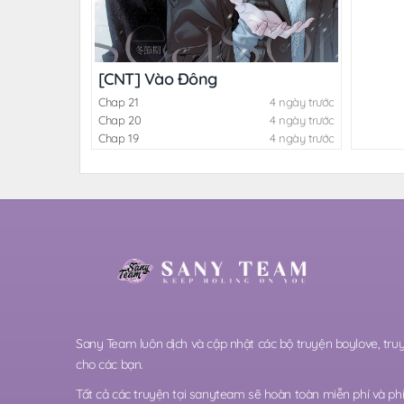
[CNT] Vào Đông
Chap 21
4 ngày trước
Chap 20
4 ngày trước
Chap 19
4 ngày trước
Sany Team luôn dịch và cập nhật các bộ truyện boylove, t
cho các bạn.
Tất cả các truyện tại sanyteam sẽ hoàn toàn miễn phí và phi 