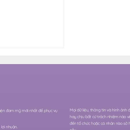
Mọi dữ liệu, thông tin và hình ảnh
ruyện đam mỹ mới nhất để phục vụ
hay chịu bất cứ trách nhiệm nào v
đến tổ chức hoặc cá nhân nào sở 
lợi nhuận.
cầu.