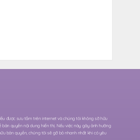
 đều được sưu tầm trên internet và chúng tôi không sỡ hữu
ề bản quyền nội dung hiển thị. Nếu việc này gây ảnh hưởng
hữu bản quyền, chúng tôi sẽ gỡ bỏ nhanh nhất khi có yêu