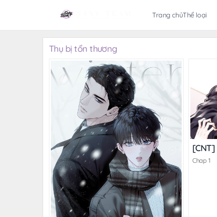
Trang chủ
Thể loại
Thụ bị tổn thương
[CNT]
Chap 1