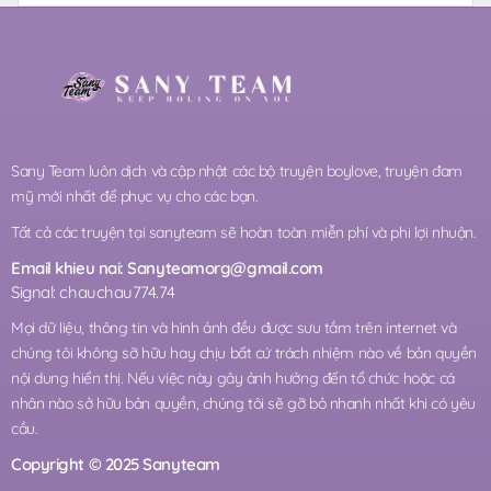
Sany Team luôn dịch và cập nhật các bộ truyện boylove, truyện đam
mỹ mới nhất để phục vụ cho các bạn.
Tất cả các truyện tại sanyteam sẽ hoàn toàn miễn phí và phi lợi nhuận.
Email khieu nai:
Sanyteamorg@gmail.com
Signal: chauchau774.74
Mọi dữ liệu, thông tin và hình ảnh đều được sưu tầm trên internet và
chúng tôi không sỡ hữu hay chịu bất cứ trách nhiệm nào về bản quyền
nội dung hiển thị. Nếu việc này gây ảnh hưởng đến tổ chức hoặc cá
nhân nào sở hữu bản quyền, chúng tôi sẽ gỡ bỏ nhanh nhất khi có yêu
cầu.
Copyright © 2025 Sanyteam