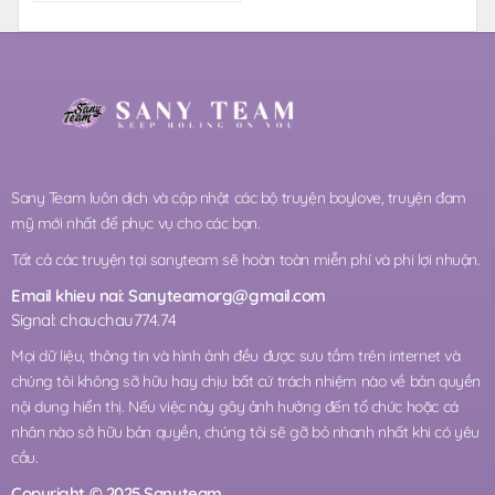
Sany Team luôn dịch và cập nhật các bộ truyện boylove, truyện đam
mỹ mới nhất để phục vụ cho các bạn.
Tất cả các truyện tại sanyteam sẽ hoàn toàn miễn phí và phi lợi nhuận.
Email khieu nai:
Sanyteamorg@gmail.com
Signal: chauchau774.74
Mọi dữ liệu, thông tin và hình ảnh đều được sưu tầm trên internet và
chúng tôi không sỡ hữu hay chịu bất cứ trách nhiệm nào về bản quyền
nội dung hiển thị. Nếu việc này gây ảnh hưởng đến tổ chức hoặc cá
nhân nào sở hữu bản quyền, chúng tôi sẽ gỡ bỏ nhanh nhất khi có yêu
cầu.
Copyright © 2025 Sanyteam