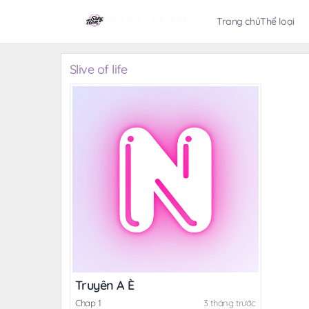
Trang chủ
Thể loại
Slive of life
Truyên A È
Chap 1
3 tháng trước