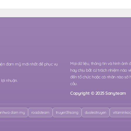
Mọi dữ liệu, thông tin và hình ảnh
ruyện đam mỹ mới nhất để phục vụ
hay chịu bất cứ trách nhiệm nào v
đến tổ chức hoặc cá nhân nào sở 
lợi nhuận.
cầu.
Copyright © 2025 Sanyteam
nhwa dam my
roadsteam
truyen3hsang
dualeotruyen
vitaminko