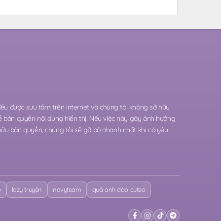
 đều được sưu tầm trên internet và chúng tôi không sỡ hữu
ề bản quyền nội dung hiển thị. Nếu việc này gây ảnh hưởng
hữu bản quyền, chúng tôi sẽ gỡ bỏ nhanh nhất khi có yêu
o
lazy truyện
navyteam
quả anh đào cuteo