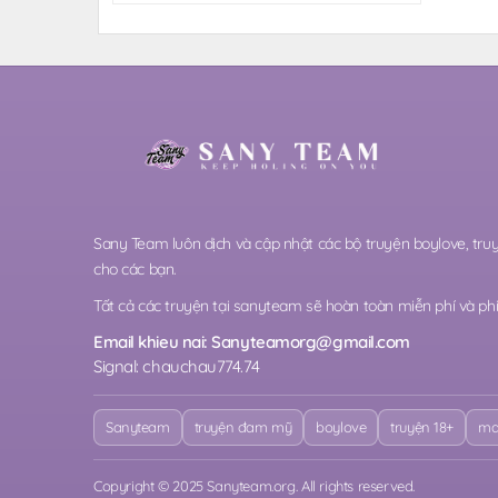
Sany Team luôn dịch và cập nhật các bộ truyện boylove, t
cho các bạn.
Tất cả các truyện tại sanyteam sẽ hoàn toàn miễn phí và phi 
Email khieu nai:
Sanyteamorg@gmail.com
Signal: chauchau774.74
Sanyteam
truyện đam mỹ
boylove
truyện 18+
ma
Copyright © 2025 Sanyteam.org. All rights reserved.