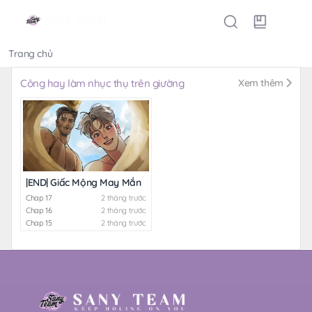
Trang chủ
Thể loại
Công hay làm nhục thụ trên giường
Xem thêm
|END| Giấc Mộng May Mắn
Chap 17
2 tháng trước
Chap 16
2 tháng trước
Chap 15
2 tháng trước