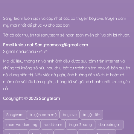
Sany Team luôn dịch và cập nhật các bộ truyện boylove, truyện đam
mỹ mới nhất để phục vụ cho các bạn.
Tất cả các truyện tại sanyteam sẽ hoàn toàn miễn phí và phi lợi nhuận.
Email khieu nai:
Sanyteamorg@gmail.com
Signal: chauchau774.74
Mọi dữ liệu, thông tin và hình ảnh đều được sưu tầm trên internet và
chúng tôi không sỡ hữu hay chịu bất cứ trách nhiệm nào về bản quyền
nội dung hiển thị. Nếu việc này gây ảnh hưởng đến tổ chức hoặc cá
nhân nào sở hữu bản quyền, chúng tôi sẽ gỡ bỏ nhanh nhất khi có yêu
cầu.
Copyright © 2025 Sanyteam
Sanyteam
truyện đam mỹ
boylove
truyện 18+
manhwa dam my
roadsteam
truyen3hsang
dualeotruyen