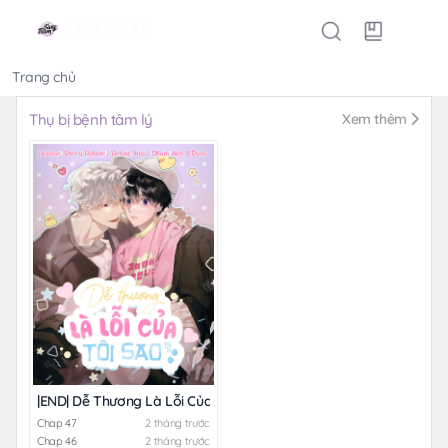
Trang chủ
Thể loại
Thụ bị bệnh tâm lý
Xem thêm
|END| Dễ Thương Là Lỗi Của Tôi Sao?!
Chap 47
2 tháng trước
Chap 46
2 tháng trước