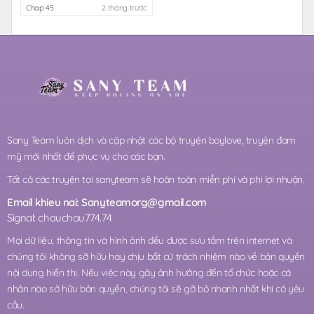
Chap 45
2 tháng trước
Sany Team luôn dịch và cập nhật các bộ truyện boylove, truyện đam
mỹ mới nhất để phục vụ cho các bạn.
Tất cả các truyện tại sanyteam sẽ hoàn toàn miễn phí và phi lợi nhuận.
Email khieu nai:
Sanyteamorg@gmail.com
Signal: chauchau774.74
Mọi dữ liệu, thông tin và hình ảnh đều được sưu tầm trên internet và
chúng tôi không sỡ hữu hay chịu bất cứ trách nhiệm nào về bản quyền
nội dung hiển thị. Nếu việc này gây ảnh hưởng đến tổ chức hoặc cá
nhân nào sở hữu bản quyền, chúng tôi sẽ gỡ bỏ nhanh nhất khi có yêu
cầu.