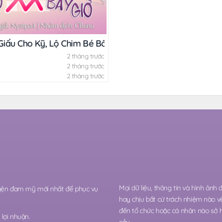
Giấu Cho Kỹ, Lộ Chim Bé Bây Giờ!!
2 tháng trước
2 tháng trước
2 tháng trước
Mọi dữ liệu, thông tin và hình ảnh
ruyện đam mỹ mới nhất để phục vụ
hay chịu bất cứ trách nhiệm nào v
đến tổ chức hoặc cá nhân nào sở 
lợi nhuận.