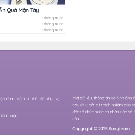
Ấn Quả Mận Tây
1 tháng trước
1 tháng trước
1 tháng trước
Mọi dữ liệu, thông tin và hình ảnh
ruyện đam mỹ mới nhất để phục vụ
hay chịu bất cứ trách nhiệm nào v
đến tổ chức hoặc cá nhân nào sở 
lợi nhuận.
cầu.
Copyright © 2025 Sanyteam