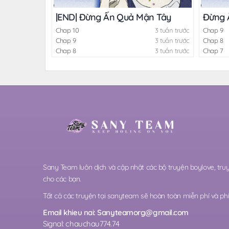
|END| Đừng Ấn Quả Mận Tây
Đừng 
Chap 10
3 tuần trước
Chap 9
Chap 9
3 tuần trước
Chap 8
Chap 8
3 tuần trước
Chap 7
Sany Team luôn dịch và cập nhật các bộ truyện boylove, t
cho các bạn.
Tất cả các truyện tại sanyteam sẽ hoàn toàn miễn phí và phi 
Email khieu nai:
Sanyteamorg@gmail.com
Signal: chauchau774.74