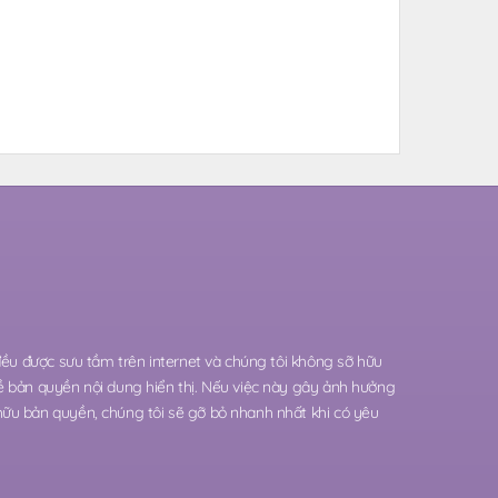
 đều được sưu tầm trên internet và chúng tôi không sỡ hữu
ề bản quyền nội dung hiển thị. Nếu việc này gây ảnh hưởng
hữu bản quyền, chúng tôi sẽ gỡ bỏ nhanh nhất khi có yêu