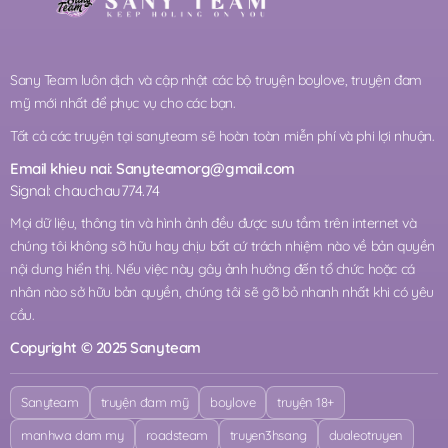
Sany Team luôn dịch và cập nhật các bộ truyện boylove, truyện đam
mỹ mới nhất để phục vụ cho các bạn.
Tất cả các truyện tại sanyteam sẽ hoàn toàn miễn phí và phi lợi nhuận.
Email khieu nai:
Sanyteamorg@gmail.com
Signal: chauchau774.74
Mọi dữ liệu, thông tin và hình ảnh đều được sưu tầm trên internet và
chúng tôi không sỡ hữu hay chịu bất cứ trách nhiệm nào về bản quyền
nội dung hiển thị. Nếu việc này gây ảnh hưởng đến tổ chức hoặc cá
nhân nào sở hữu bản quyền, chúng tôi sẽ gỡ bỏ nhanh nhất khi có yêu
cầu.
Copyright © 2025 Sanyteam
Sanyteam
truyện đam mỹ
boylove
truyện 18+
manhwa dam my
roadsteam
truyen3hsang
dualeotruyen