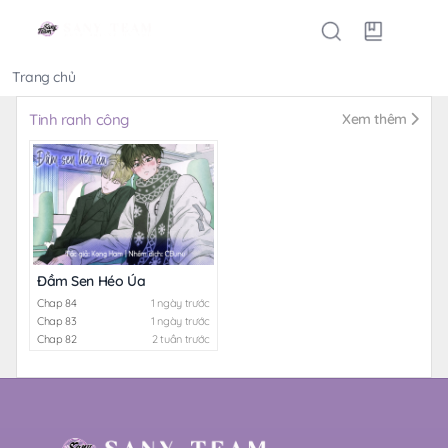
Trang chủ
Thể loại
Tinh ranh công
Xem thêm
Đầm Sen Héo Úa
Chap 84
1 ngày trước
Chap 83
1 ngày trước
Chap 82
2 tuần trước