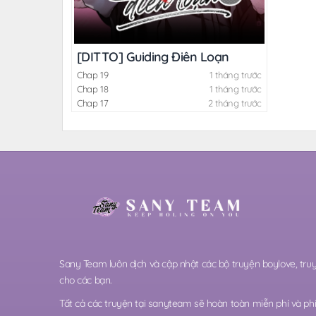
[DITTO] Guiding Điên Loạn
Chap 19
1 tháng trước
Chap 18
1 tháng trước
Chap 17
2 tháng trước
Sany Team luôn dịch và cập nhật các bộ truyện boylove, t
cho các bạn.
Tất cả các truyện tại sanyteam sẽ hoàn toàn miễn phí và phi 