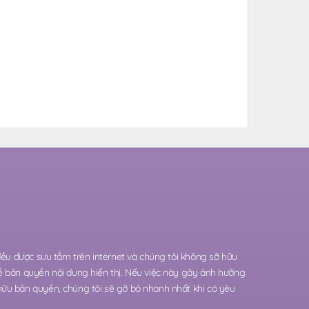
 đều được sưu tầm trên internet và chúng tôi không sỡ hữu
ề bản quyền nội dung hiển thị. Nếu việc này gây ảnh hưởng
hữu bản quyền, chúng tôi sẽ gỡ bỏ nhanh nhất khi có yêu