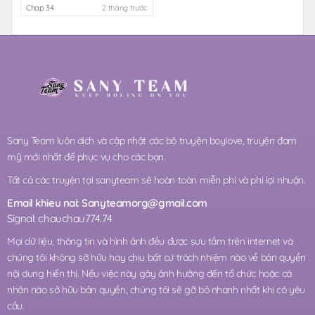
Chap 34
2 tháng trước
Sany Team luôn dịch và cập nhật các bộ truyện boylove, truyện đam
mỹ mới nhất để phục vụ cho các bạn.
Tất cả các truyện tại sanyteam sẽ hoàn toàn miễn phí và phi lợi nhuận.
Email khieu nai:
Sanyteamorg@gmail.com
Signal: chauchau774.74
Mọi dữ liệu, thông tin và hình ảnh đều được sưu tầm trên internet và
chúng tôi không sỡ hữu hay chịu bất cứ trách nhiệm nào về bản quyền
nội dung hiển thị. Nếu việc này gây ảnh hưởng đến tổ chức hoặc cá
nhân nào sở hữu bản quyền, chúng tôi sẽ gỡ bỏ nhanh nhất khi có yêu
cầu.