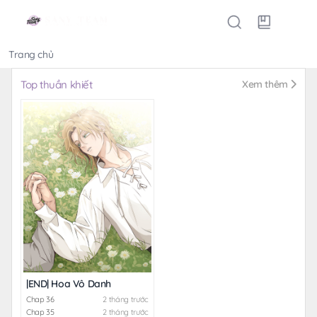
Trang chủ
Thể loại
Top thuần khiết
Xem thêm
|END| Hoa Vô Danh
Chap 36
2 tháng trước
Chap 35
2 tháng trước