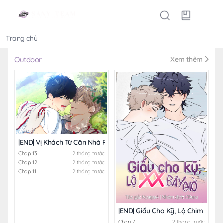
Trang chủ
Thể loại
Outdoor
Xem thêm
|END| Vị Khách Từ Căn Nhà Phía Sau
Chap 13
2 tháng trước
Chap 12
2 tháng trước
Chap 11
2 tháng trước
|END| Giấu Cho Kỹ, Lộ Chim Bé Bây
Chap 7
2 tháng trước