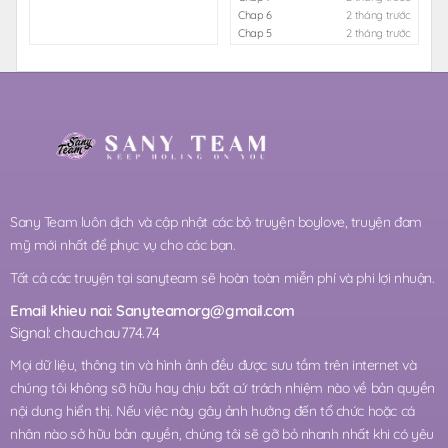
Chap 6
2 tháng trước
Chap 5
2 tháng trước
Sany Team luôn dịch và cập nhật các bộ truyện boylove, truyện đam
mỹ mới nhất để phục vụ cho các bạn.
Tất cả các truyện tại sanyteam sẽ hoàn toàn miễn phí và phi lợi nhuận.
Email khieu nai:
Sanyteamorg@gmail.com
Signal: chauchau774.74
Mọi dữ liệu, thông tin và hình ảnh đều được sưu tầm trên internet và
chúng tôi không sỡ hữu hay chịu bất cứ trách nhiệm nào về bản quyền
nội dung hiển thị. Nếu việc này gây ảnh hưởng đến tổ chức hoặc cá
nhân nào sở hữu bản quyền, chúng tôi sẽ gỡ bỏ nhanh nhất khi có yêu