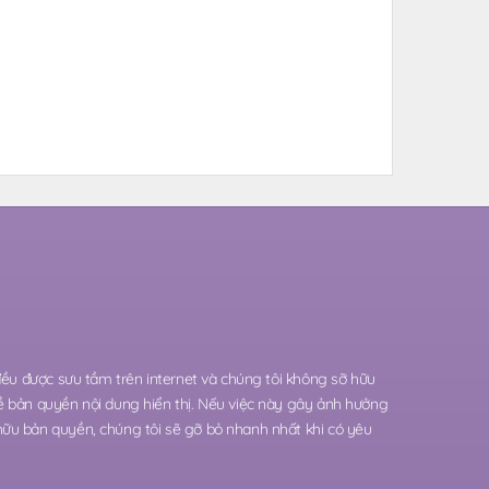
 đều được sưu tầm trên internet và chúng tôi không sỡ hữu
ề bản quyền nội dung hiển thị. Nếu việc này gây ảnh hưởng
hữu bản quyền, chúng tôi sẽ gỡ bỏ nhanh nhất khi có yêu