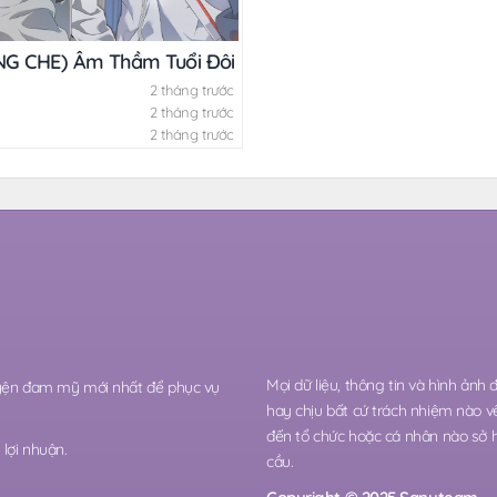
G CHE) Âm Thầm Tuổi Đôi Mươi
2 tháng trước
2 tháng trước
2 tháng trước
Mọi dữ liệu, thông tin và hình ảnh
ruyện đam mỹ mới nhất để phục vụ
hay chịu bất cứ trách nhiệm nào v
đến tổ chức hoặc cá nhân nào sở 
lợi nhuận.
cầu.