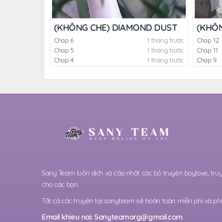
(KHÔNG CHE) DIAMOND DUST
(KHÔN
Chap 6
1 tháng trước
Chap 12
Chap 5
1 tháng trước
Chap 11
Chap 4
1 tháng trước
Chap 9
Sany Team luôn dịch và cập nhật các bộ truyện boylove, t
cho các bạn.
Tất cả các truyện tại sanyteam sẽ hoàn toàn miễn phí và phi 
Email khieu nai:
Sanyteamorg@gmail.com