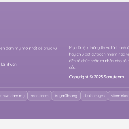
Mọi dữ liệu, thông tin và hình ảnh
ruyện đam mỹ mới nhất để phục vụ
hay chịu bất cứ trách nhiệm nào v
đến tổ chức hoặc cá nhân nào sở 
lợi nhuận.
cầu.
Copyright © 2025 Sanyteam
nhwa dam my
roadsteam
truyen3hsang
dualeotruyen
vitaminko