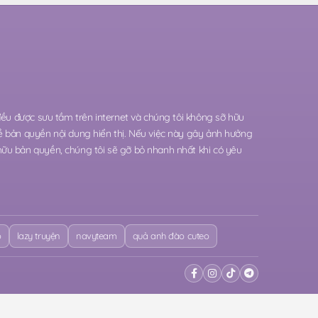
 đều được sưu tầm trên internet và chúng tôi không sỡ hữu
ề bản quyền nội dung hiển thị. Nếu việc này gây ảnh hưởng
hữu bản quyền, chúng tôi sẽ gỡ bỏ nhanh nhất khi có yêu
o
lazy truyện
navyteam
quả anh đào cuteo