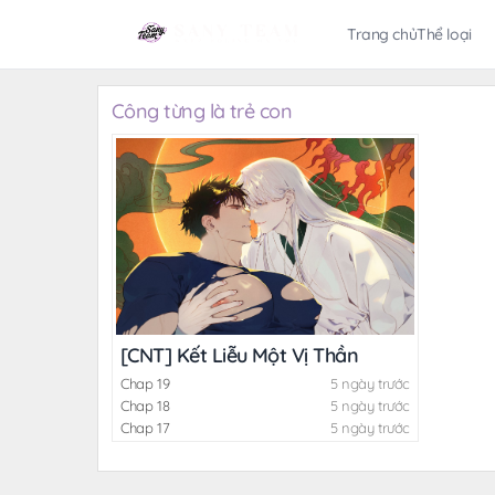
Trang chủ
Thể loại
Công từng là trẻ con
[CNT] Kết Liễu Một Vị Thần
Chap 19
5 ngày trước
Chap 18
5 ngày trước
Chap 17
5 ngày trước