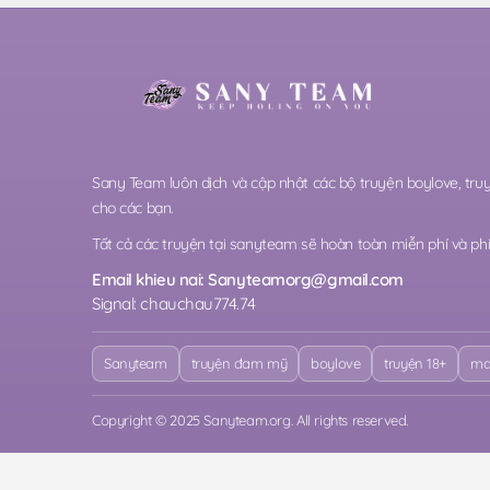
Sany Team luôn dịch và cập nhật các bộ truyện boylove, t
cho các bạn.
Tất cả các truyện tại sanyteam sẽ hoàn toàn miễn phí và phi 
Email khieu nai:
Sanyteamorg@gmail.com
Signal: chauchau774.74
Sanyteam
truyện đam mỹ
boylove
truyện 18+
ma
Copyright © 2025 Sanyteam.org. All rights reserved.