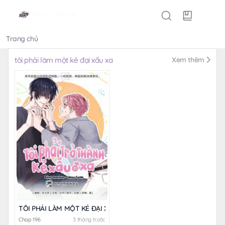
Trang chủ
Thể loại
tôi phải làm một kẻ đại xấu xa
Xem thêm
TÔI PHẢI LÀM MỘT KẺ ĐẠI XẤU XA
Chap 196
3 tháng trước