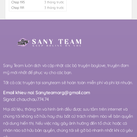
Chap 195
3 tháng trước
Chap 191
3 tháng trước
Sany Team luôn dịch và cập nhật các bộ truyện boylove, truyện đam
mỹ mới nhất để phục vụ cho các bạn.
Tất cả các truyện tại sanyteam sẽ hoàn toàn miễn phí và phi lợi nhuận.
Email khieu nai:
Sanyteamorg@gmail.com
Signal: chauchau774.74
Mọi dữ liệu, thông tin và hình ảnh đều được sưu tầm trên internet và
chúng tôi không sỡ hữu hay chịu bất cứ trách nhiệm nào về bản quyền
nội dung hiển thị. Nếu việc này gây ảnh hưởng đến tổ chức hoặc cá
nhân nào sở hữu bản quyền, chúng tôi sẽ gỡ bỏ nhanh nhất khi có yêu