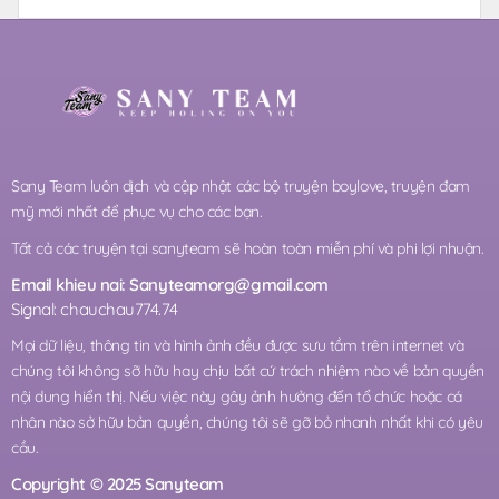
Sany Team luôn dịch và cập nhật các bộ truyện boylove, truyện đam
mỹ mới nhất để phục vụ cho các bạn.
Tất cả các truyện tại sanyteam sẽ hoàn toàn miễn phí và phi lợi nhuận.
Email khieu nai:
Sanyteamorg@gmail.com
Signal: chauchau774.74
Mọi dữ liệu, thông tin và hình ảnh đều được sưu tầm trên internet và
chúng tôi không sỡ hữu hay chịu bất cứ trách nhiệm nào về bản quyền
nội dung hiển thị. Nếu việc này gây ảnh hưởng đến tổ chức hoặc cá
nhân nào sở hữu bản quyền, chúng tôi sẽ gỡ bỏ nhanh nhất khi có yêu
cầu.
Copyright © 2025 Sanyteam