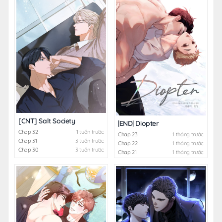
[CNT] Salt Society
|END| Diopter
Chap 32
1 tuần trước
Chap 23
1 tháng trước
Chap 31
3 tuần trước
Chap 22
1 tháng trước
Chap 30
3 tuần trước
Chap 21
1 tháng trước