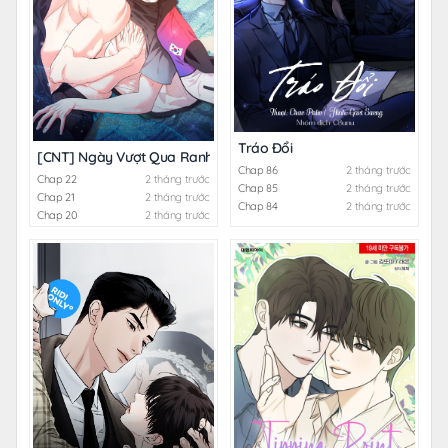
Tráo Đổi
[CNT] Ngày Vượt Qua Ranh Giới
Chap 86
2 tháng trước
Chap 22
2 tháng trước
Chap 85
2 tháng trước
Chap 21
2 tháng trước
Chap 84
2 tháng trước
Chap 20
2 tháng trước