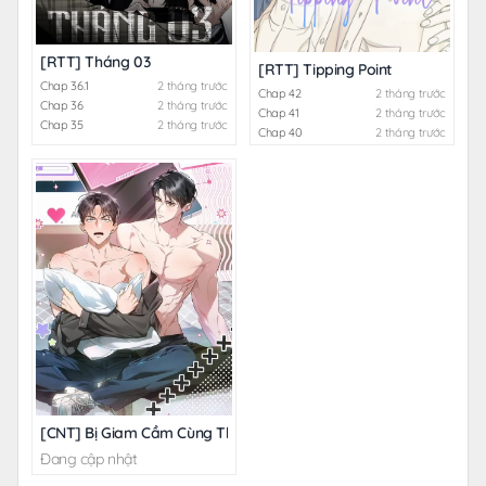
[RTT] Tháng 03
[RTT] Tipping Point
Chap 36.1
2 tháng trước
Chap 42
2 tháng trước
Chap 36
2 tháng trước
Chap 41
2 tháng trước
Chap 35
2 tháng trước
Chap 40
2 tháng trước
[CNT] Bị Giam Cầm Cùng Thanh Mai Trúc Mã
Đang cập nhật