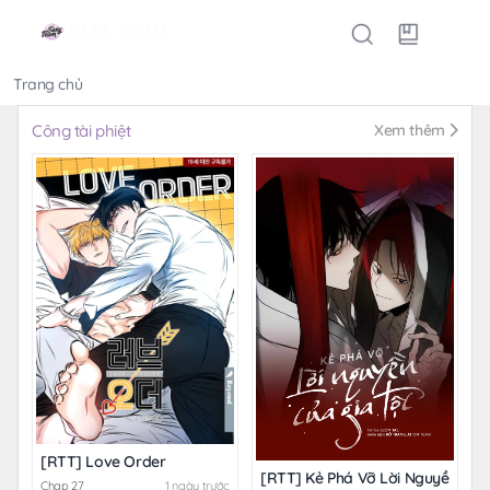
Trang chủ
Thể loại
Công tài phiệt
Xem thêm
[RTT] Love Order
[RTT] Kẻ Phá Vỡ Lời Nguyền Của
Chap 27
1 ngày trước