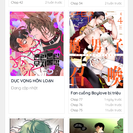
Chap 42
2 tuần trước
Chap 34
2 tuần trước
DỤC VỌNG HỖN LOẠN
Đang cập nhật
Fan cuồng Boylove bị triệu hồi tới
Chap 77
1 ngày trước
Chap 76
1 tuần trước
Chap 75
1 tuần trước