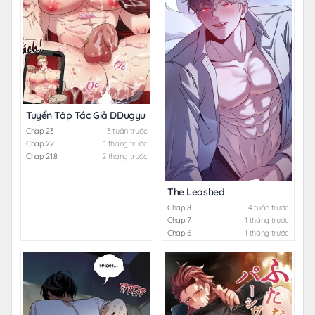
Tuyển Tập Tác Giả DDugyu
Chap 23
3 tuần trước
Chap 22
1 tháng trước
Chap 21.8
2 tháng trước
The Leashed
Chap 8
4 tuần trước
Chap 7
1 tháng trước
Chap 6
1 tháng trước