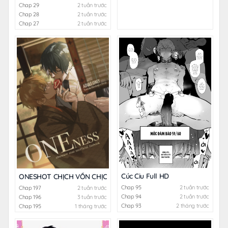
Chap 29
2 tuần trước
Chap 28
2 tuần trước
Chap 27
2 tuần trước
Cúc Ciu Full HD
ONESHOT CHỊCH VỒN CHỊCH VÃ
Chap 95
2 tuần trước
Chap 197
2 tuần trước
Chap 94
2 tuần trước
Chap 196
3 tuần trước
Chap 93
2 tháng trước
Chap 195
1 tháng trước