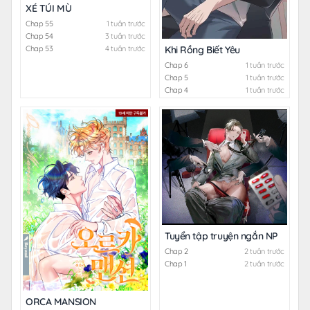
XÉ TÚI MÙ
Chap 55
1 tuần trước
Chap 54
3 tuần trước
Chap 53
4 tuần trước
Khi Rồng Biết Yêu
Chap 6
1 tuần trước
Chap 5
1 tuần trước
Chap 4
1 tuần trước
Tuyển tập truyện ngắn NP
Chap 2
2 tuần trước
Chap 1
2 tuần trước
ORCA MANSION