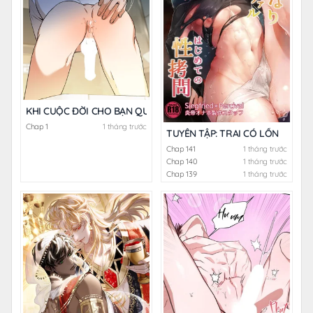
KHI CUỘC ĐỜI CHO BẠN QUẢ CÀ CHUA
Chap 1
1 tháng trước
TUYỂN TẬP: TRAI CÓ LỒN
Chap 141
1 tháng trước
Chap 140
1 tháng trước
Chap 139
1 tháng trước