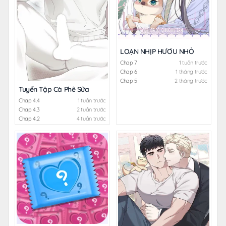
LOẠN NHỊP HƯƠU NHỎ
Chap 7
1 tuần trước
Chap 6
1 tháng trước
Chap 5
2 tháng trước
Tuyển Tập Cà Phê Sữa
Chap 4.4
1 tuần trước
Chap 4.3
2 tuần trước
Chap 4.2
4 tuần trước