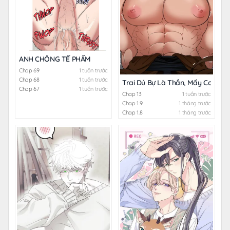
ANH CHỒNG TẾ PHẨM
Chap 69
1 tuần trước
Chap 68
1 tuần trước
Trai Dú Bự Là Thần, Mấy Con Gà T
Chap 67
1 tuần trước
Chap 13
1 tuần trước
Chap 1.9
1 tháng trước
Chap 1.8
1 tháng trước