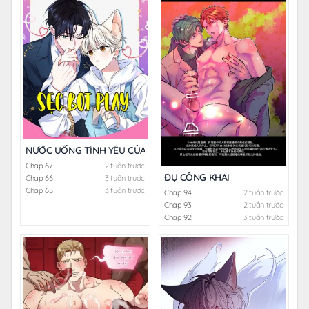
NƯỚC UỐNG TÌNH YÊU CỦA CÁO PLIN
Chap 67
2 tuần trước
ĐỤ CÔNG KHAI
Chap 66
3 tuần trước
Chap 65
3 tuần trước
Chap 94
2 tuần trước
Chap 93
2 tuần trước
Chap 92
3 tuần trước