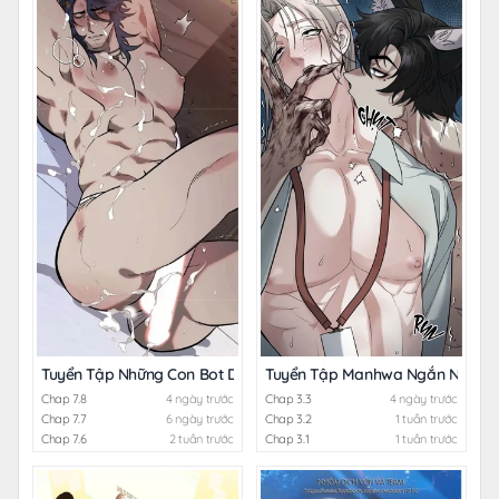
Tuyển Tập Những Con Bot Dâm Múp Rụp
Tuyển Tập Manhwa Ngắn Nhân 
Chap 7.8
4 ngày trước
Chap 3.3
4 ngày trước
Chap 7.7
6 ngày trước
Chap 3.2
1 tuần trước
Chap 7.6
2 tuần trước
Chap 3.1
1 tuần trước