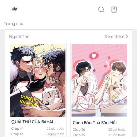
Trang chủ
Thể loại
Người Thú
Xem thêm
QUÁI THÚ CỦA BAHAL
Cảnh Báo Thú Săn Mồi
Chap 44
22 giờ trước
Chap 36
22 giờ trước
Chap 43
6 ngày trước
Chap 35
1 tuần trước