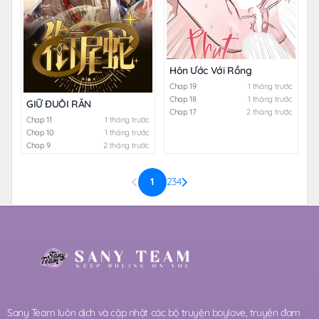
Hôn Ước Với Rồng
Chap 19
1 tháng trước
Chap 18
1 tháng trước
GIỮ ĐUÔI RẮN
Chap 17
2 tháng trước
Chap 11
1 tháng trước
Chap 10
1 tháng trước
Chap 9
2 tháng trước
1
2
3
4
Sany Team luôn dịch và cập nhật các bộ truyện boylove, truyện đam