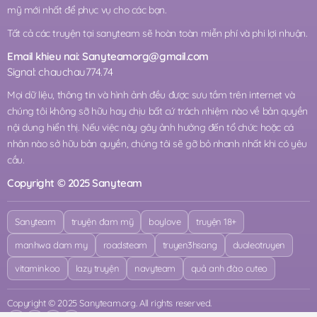
mỹ mới nhất để phục vụ cho các bạn.
Tất cả các truyện tại sanyteam sẽ hoàn toàn miễn phí và phi lợi nhuận.
Email khieu nai:
Sanyteamorg@gmail.com
Signal: chauchau774.74
Mọi dữ liệu, thông tin và hình ảnh đều được sưu tầm trên internet và
chúng tôi không sỡ hữu hay chịu bất cứ trách nhiệm nào về bản quyền
nội dung hiển thị. Nếu việc này gây ảnh hưởng đến tổ chức hoặc cá
nhân nào sở hữu bản quyền, chúng tôi sẽ gỡ bỏ nhanh nhất khi có yêu
cầu.
Copyright © 2025 Sanyteam
Sanyteam
truyện đam mỹ
boylove
truyện 18+
manhwa dam my
roadsteam
truyen3hsang
dualeotruyen
vitaminkoo
lazy truyện
navyteam
quả anh đào cuteo
Copyright © 2025 Sanyteam.org. All rights reserved.