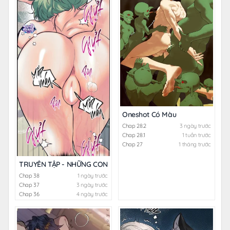
Oneshot Có Màu
Chap 28.2
3 ngày trước
Chap 28.1
1 tuần trước
Chap 27
1 tháng trước
TRUYỂN TẬP - NHỮNG CON KU NÚNG NÍNH
Chap 38
1 ngày trước
Chap 37
3 ngày trước
Chap 36
4 ngày trước