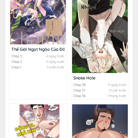
Thế Giới Ngọt Ngào Của Đôi Ta
Chap 3
4 ngày trước
Chap 2
4 ngày trước
Chap 1
3 tuần trước
Snake Hole
Chap 38
5 ngày trước
Chap 37
2 tuần trước
Chap 36
1 tháng trước