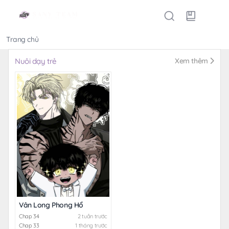
Trang chủ
Thể loại
Nuôi dạy trẻ
Xem thêm
Vân Long Phong Hổ
Chap 34
2 tuần trước
Chap 33
1 tháng trước