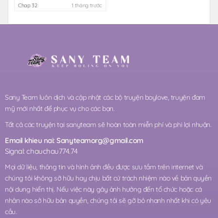
Chap 32
1 tháng trước
Sany Team luôn dịch và cập nhật các bộ truyện boylove, truyện đam
mỹ mới nhất để phục vụ cho các bạn.
Tất cả các truyện tại sanyteam sẽ hoàn toàn miễn phí và phi lợi nhuận.
Email khieu nai:
Sanyteamorg@gmail.com
Signal: chauchau774.74
Mọi dữ liệu, thông tin và hình ảnh đều được sưu tầm trên internet và
chúng tôi không sỡ hữu hay chịu bất cứ trách nhiệm nào về bản quyền
nội dung hiển thị. Nếu việc này gây ảnh hưởng đến tổ chức hoặc cá
nhân nào sở hữu bản quyền, chúng tôi sẽ gỡ bỏ nhanh nhất khi có yêu
cầu.