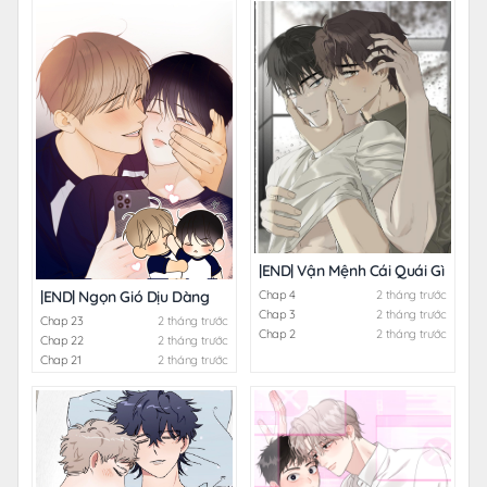
|END| Vận Mệnh Cái Quái Gì Chứ?
Chap 4
2 tháng trước
|END| Ngọn Gió Dịu Dàng
Chap 3
2 tháng trước
Chap 23
2 tháng trước
Chap 2
2 tháng trước
Chap 22
2 tháng trước
Chap 21
2 tháng trước