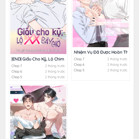
Nhiệm Vụ Đã Được Hoàn Thành R
|END| Giấu Cho Kỹ, Lộ Chim Bé Bây Giờ!!
Chap 7
2 tháng trước
Chap 6
2 tháng trước
Chap 7
2 tháng trước
Chap 5
2 tháng trước
Chap 6
2 tháng trước
Chap 5
2 tháng trước