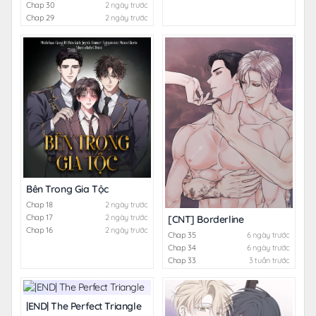
Chap 30
2 ngày trước
Chap 29
2 ngày trước
Bên Trong Gia Tộc
Chap 18
2 ngày trước
Chap 17
2 ngày trước
[CNT] Borderline
Chap 16
2 ngày trước
Chap 35
6 ngày trước
Chap 34
6 ngày trước
Chap 33
3 tuần trước
|END| The Perfect Triangle