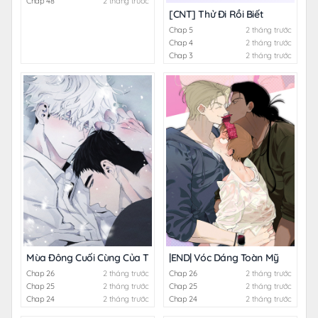
Chap 48
2 tháng trước
[CNT] Thử Đi Rồi Biết
Chap 5
2 tháng trước
Chap 4
2 tháng trước
Chap 3
2 tháng trước
Mùa Đông Cuối Cùng Của Tôi
|END| Vóc Dáng Toàn Mỹ
Chap 26
2 tháng trước
Chap 26
2 tháng trước
Chap 25
2 tháng trước
Chap 25
2 tháng trước
Chap 24
2 tháng trước
Chap 24
2 tháng trước