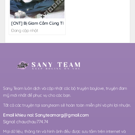
[CNT] Bị Giam Cầm Cùng Thanh Mai Trúc Mã
Đang cập nhật
Sany Team luôn dịch và cập nhật các bộ truyện boylove, truyện đam
mỹ mới nhất để phục vụ cho các bạn.
Tất cả các truyện tại sanyteam sẽ hoàn toàn miễn phí và phi lợi nhuận.
Email khieu nai:
Sanyteamorg@gmail.com
Signal: chauchau774.74
Mọi dữ liệu, thông tin và hình ảnh đều được sưu tầm trên internet và