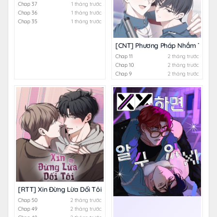
Chap 37
1 tháng trước
Chap 36
1 tháng trước
Chap 35
1 tháng trước
[CNT] Phương Pháp Nhắm Trúng
Chap 11
2 tháng trước
Chap 10
2 tháng trước
Chap 9
2 tháng trước
[RTT] Xin Đừng Lừa Dối Tôi
Chap 50
2 tháng trước
Chap 49
2 tháng trước