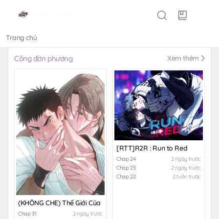
Trang chủ
Thể loại
Công đơn phương
Xem thêm
[RTT]R2R : Run to Red
Chap 24
2 ngày trước
Chap 23
2 ngày trước
Chap 22
2 tuần trước
(KHÔNG CHE) Thế Giới Của Tôi
Chap 31
2 ngày trước