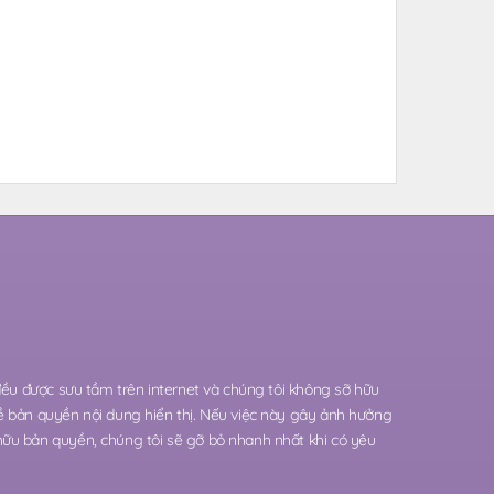
 đều được sưu tầm trên internet và chúng tôi không sỡ hữu
ề bản quyền nội dung hiển thị. Nếu việc này gây ảnh hưởng
hữu bản quyền, chúng tôi sẽ gỡ bỏ nhanh nhất khi có yêu