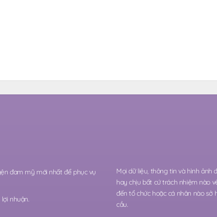
Mọi dữ liệu, thông tin và hình ảnh
ruyện đam mỹ mới nhất để phục vụ
hay chịu bất cứ trách nhiệm nào v
đến tổ chức hoặc cá nhân nào sở 
lợi nhuận.
cầu.