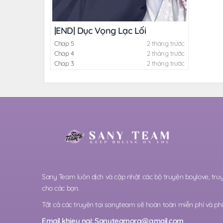
|END| Dục Vọng Lạc Lối
Chap 5
2 tháng trước
Chap 4
2 tháng trước
Chap 3
2 tháng trước
Sany Team luôn dịch và cập nhật các bộ truyện boylove, t
cho các bạn.
Tất cả các truyện tại sanyteam sẽ hoàn toàn miễn phí và phi 
Email khieu nai:
Sanyteamorg@gmail.com