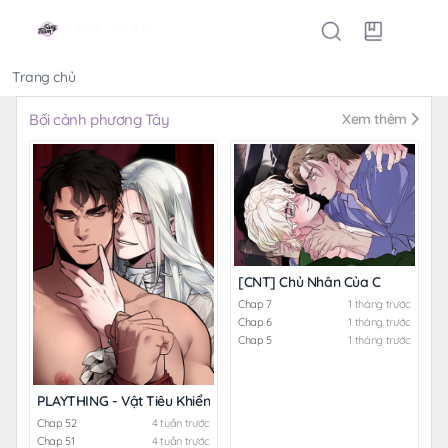
Trang chủ
Thể loại
Bối cảnh phương Tây
Xem thêm
[CNT] Chủ Nhân Của C
Chap 7
1 tháng trước
Chap 6
1 tháng trước
Chap 5
1 tháng trước
PLAYTHING - Vật Tiêu Khiển Của Vị Đại Công Tước
Chap 52
4 tuần trước
Chap 51
4 tuần trước