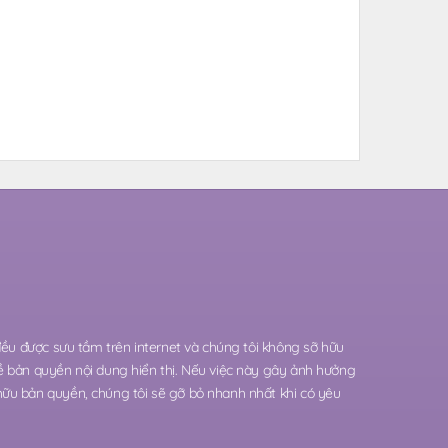
 đều được sưu tầm trên internet và chúng tôi không sỡ hữu
ề bản quyền nội dung hiển thị. Nếu việc này gây ảnh hưởng
hữu bản quyền, chúng tôi sẽ gỡ bỏ nhanh nhất khi có yêu