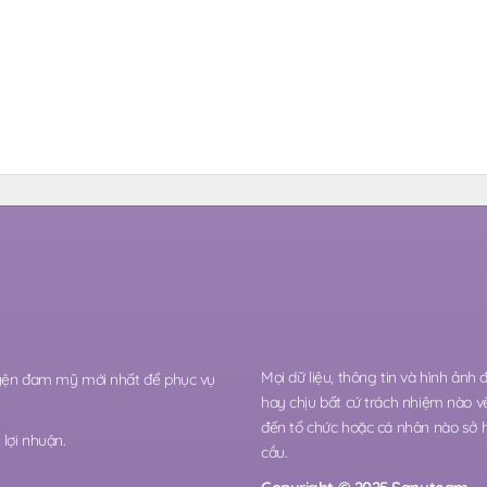
Mọi dữ liệu, thông tin và hình ảnh
ruyện đam mỹ mới nhất để phục vụ
hay chịu bất cứ trách nhiệm nào v
đến tổ chức hoặc cá nhân nào sở 
lợi nhuận.
cầu.