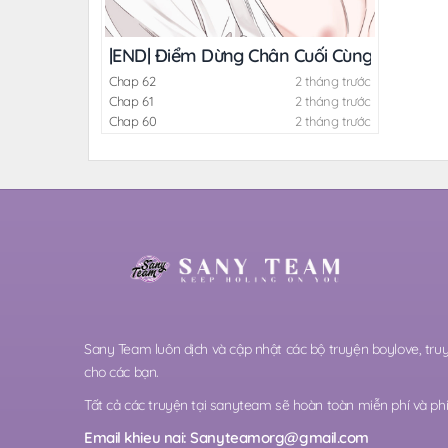
|END| Điểm Dừng Chân Cuối Cùng
Chap 62
2 tháng trước
Chap 61
2 tháng trước
Chap 60
2 tháng trước
Sany Team luôn dịch và cập nhật các bộ truyện boylove, t
cho các bạn.
Tất cả các truyện tại sanyteam sẽ hoàn toàn miễn phí và phi 
Email khieu nai:
Sanyteamorg@gmail.com