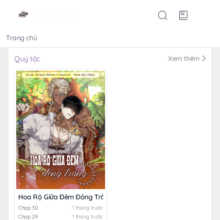
Trang chủ
Thể loại
Quý tộc
Xem thêm
Hoa Rộ Giữa Đêm Đông Trắng
Chap 30
1 tháng trước
Chap 29
1 tháng trước