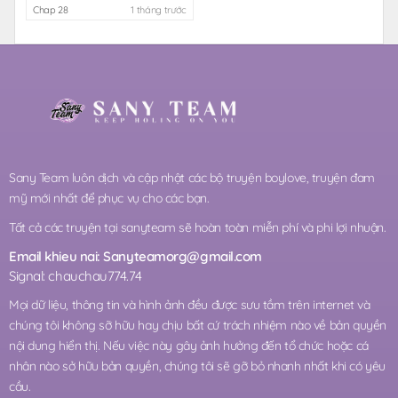
Chap 28
1 tháng trước
Sany Team luôn dịch và cập nhật các bộ truyện boylove, truyện đam
mỹ mới nhất để phục vụ cho các bạn.
Tất cả các truyện tại sanyteam sẽ hoàn toàn miễn phí và phi lợi nhuận.
Email khieu nai:
Sanyteamorg@gmail.com
Signal: chauchau774.74
Mọi dữ liệu, thông tin và hình ảnh đều được sưu tầm trên internet và
chúng tôi không sỡ hữu hay chịu bất cứ trách nhiệm nào về bản quyền
nội dung hiển thị. Nếu việc này gây ảnh hưởng đến tổ chức hoặc cá
nhân nào sở hữu bản quyền, chúng tôi sẽ gỡ bỏ nhanh nhất khi có yêu
cầu.