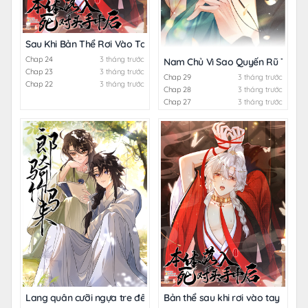
Sau Khi Bản Thể Rơi Vào Tay Kẻ Thù Không Đội Trời Chung
Chap 24
3 tháng trước
Nam Chủ Vì Sao Quyến Rũ Ta
Chap 23
3 tháng trước
Chap 29
3 tháng trước
Chap 22
3 tháng trước
Chap 28
3 tháng trước
Chap 27
3 tháng trước
Lang quân cưỡi ngựa tre đến
Bản thể sau khi rơi vào tay kẻ th