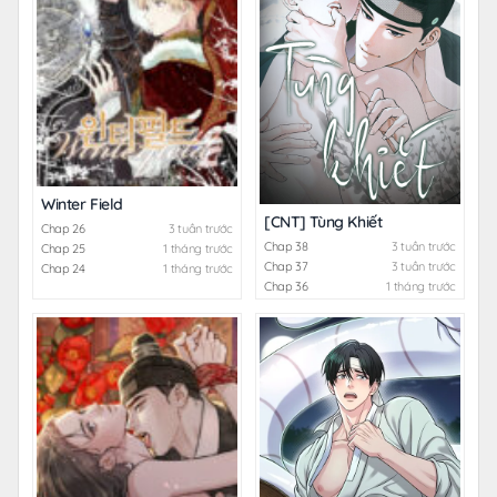
Winter Field
[CNT] Tùng Khiết
Chap 26
3 tuần trước
Chap 38
3 tuần trước
Chap 25
1 tháng trước
Chap 37
3 tuần trước
Chap 24
1 tháng trước
Chap 36
1 tháng trước