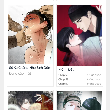
Sử Ký Chàng Nho Sinh Dâm Đãng
Mãnh Liệt
Đang cập nhật
Chap 59
3 tuần trước
Chap 58
1 tháng trước
Chap 57
1 tháng trước