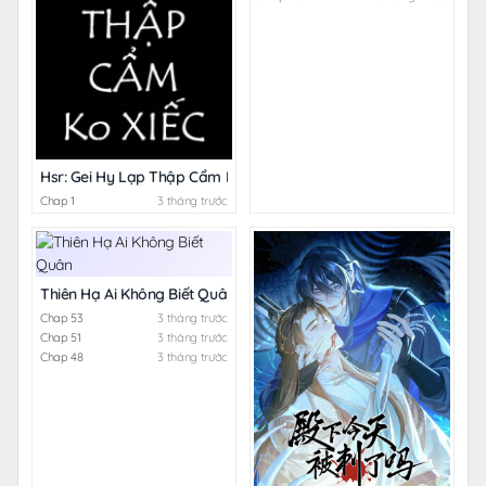
Hsr: Gei Hy Lạp Thập Cẩm Không Xiếc
Chap 1
3 tháng trước
Thiên Hạ Ai Không Biết Quân
Chap 53
3 tháng trước
Chap 51
3 tháng trước
Chap 48
3 tháng trước