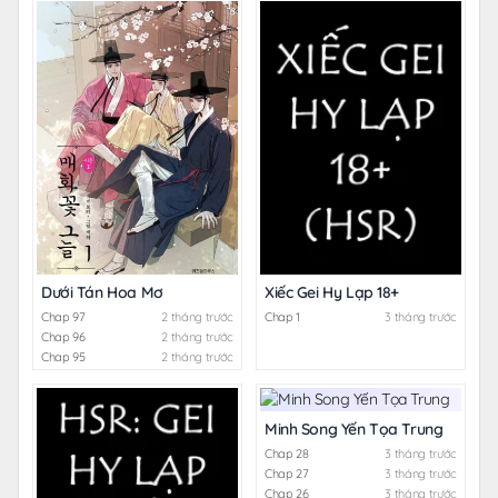
Dưới Tán Hoa Mơ
Xiếc Gei Hy Lạp 18+
Chap 97
2 tháng trước
Chap 1
3 tháng trước
Chap 96
2 tháng trước
Chap 95
2 tháng trước
Minh Song Yến Tọa Trung
Chap 28
3 tháng trước
Chap 27
3 tháng trước
Chap 26
3 tháng trước