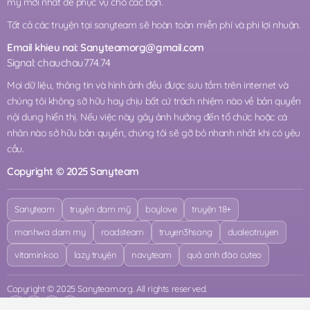
mỹ mới nhất để phục vụ cho các bạn.
Tất cả các truyện tại sanyteam sẽ hoàn toàn miễn phí và phi lợi nhuận.
Email khieu nai:
Sanyteamorg@gmail.com
Signal: chauchau774.74
Mọi dữ liệu, thông tin và hình ảnh đều được sưu tầm trên internet và
chúng tôi không sỡ hữu hay chịu bất cứ trách nhiệm nào về bản quyền
nội dung hiển thị. Nếu việc này gây ảnh hưởng đến tổ chức hoặc cá
nhân nào sở hữu bản quyền, chúng tôi sẽ gỡ bỏ nhanh nhất khi có yêu
cầu.
Copyright © 2025 Sanyteam
Sanyteam
truyện đam mỹ
boylove
truyện 18+
manhwa dam my
roadsteam
truyen3hsang
dualeotruyen
vitaminkoo
lazy truyện
navyteam
quả anh đào cuteo
Copyright © 2025 Sanyteam.org. All rights reserved.