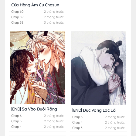
Cửa Hàng Âm Cụ Chosun
Chap 60
2 tháng trước
Chap 59
2 tháng trước
Chap 58
3 tháng trước
|END| Sa Vào Đuôi Rồng
|END| Dục Vọng Lạc Lối
Chap 6
2 tháng trước
Chap 5
2 tháng trước
Chap 5
2 tháng trước
Chap 4
2 tháng trước
Chap 4
2 tháng trước
Chap 3
2 tháng trước