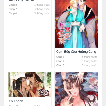
Chap 8
3 tháng trước
Chap 7
3 tháng trước
Chap 6
3 tháng trước
Cạm Bẫy Của Hoàng Cung
Chap 5
3 tháng trước
Chap 4
3 tháng trước
Chap 3
3 tháng trước
Cô Thành