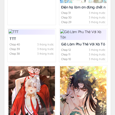
Điện hạ làm ơn đừng chết nữa
Chap 31
3 tháng trước
Chap 30
3 tháng trước
Chap 29
3 tháng trước
TTT
Giả Làm Phu Thê Với Xà Tôn
Chap 40
3 tháng trước
Chap 39
3 tháng trước
Chap 12
3 tháng trước
Chap 38
3 tháng trước
Chap 11
3 tháng trước
Chap 10
3 tháng trước