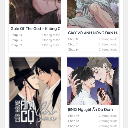
Gale Of The God – Không Che
GIÀY VÒ ANH NÔNG DÂN HẰNG 
Chap 54
1 tháng trước
Chap 8
2 tháng trước
Chap 53
1 tháng trước
Chap 7
2 tháng trước
Chap 52
1 tháng trước
Chap 6
2 tháng trước
|END| Nguyệt Ẩn Dạ Đàm
Chap 45
2 tháng trước
Chap 44
2 tháng trước
Chap 43
2 tháng trước