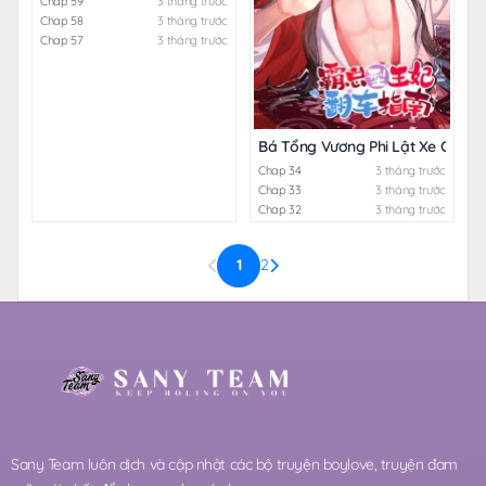
Chap 59
3 tháng trước
Chap 58
3 tháng trước
Chap 57
3 tháng trước
Bá Tổng Vương Phi Lật Xe Chỉ N
Chap 34
3 tháng trước
Chap 33
3 tháng trước
Chap 32
3 tháng trước
1
2
Sany Team luôn dịch và cập nhật các bộ truyện boylove, truyện đam