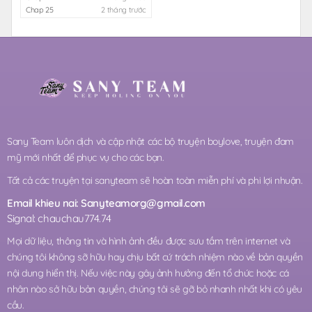
Chap 25
2 tháng trước
Sany Team luôn dịch và cập nhật các bộ truyện boylove, truyện đam
mỹ mới nhất để phục vụ cho các bạn.
Tất cả các truyện tại sanyteam sẽ hoàn toàn miễn phí và phi lợi nhuận.
Email khieu nai:
Sanyteamorg@gmail.com
Signal: chauchau774.74
Mọi dữ liệu, thông tin và hình ảnh đều được sưu tầm trên internet và
chúng tôi không sỡ hữu hay chịu bất cứ trách nhiệm nào về bản quyền
nội dung hiển thị. Nếu việc này gây ảnh hưởng đến tổ chức hoặc cá
nhân nào sở hữu bản quyền, chúng tôi sẽ gỡ bỏ nhanh nhất khi có yêu
cầu.