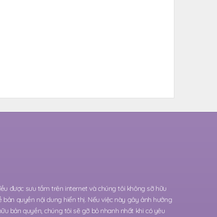
 đều được sưu tầm trên internet và chúng tôi không sỡ hữu
ề bản quyền nội dung hiển thị. Nếu việc này gây ảnh hưởng
hữu bản quyền, chúng tôi sẽ gỡ bỏ nhanh nhất khi có yêu