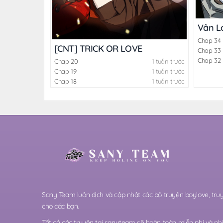
Vân L
Chap 34
[CNT] TRICK OR LOVE
Chap 33
Chap 32
Chap 20
1 tuần trước
Chap 19
1 tuần trước
Chap 18
1 tuần trước
Sany Team luôn dịch và cập nhật các bộ truyện boylove, t
cho các bạn.
Tất cả các truyện tại sanyteam sẽ hoàn toàn miễn phí và phi 