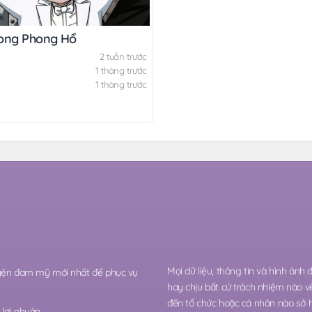
ong Phong Hổ
2 tuần trước
1 tháng trước
1 tháng trước
Mọi dữ liệu, thông tin và hình ảnh
ruyện đam mỹ mới nhất để phục vụ
hay chịu bất cứ trách nhiệm nào v
đến tổ chức hoặc cá nhân nào sở 
lợi nhuận.