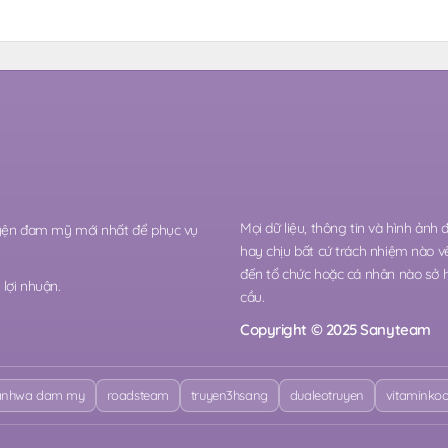
Mọi dữ liệu, thông tin và hình ảnh
ruyện đam mỹ mới nhất để phục vụ
hay chịu bất cứ trách nhiệm nào v
đến tổ chức hoặc cá nhân nào sở 
lợi nhuận.
cầu.
Copyright © 2025 Sanyteam
nhwa dam my
roadsteam
truyen3hsang
dualeotruyen
vitaminko