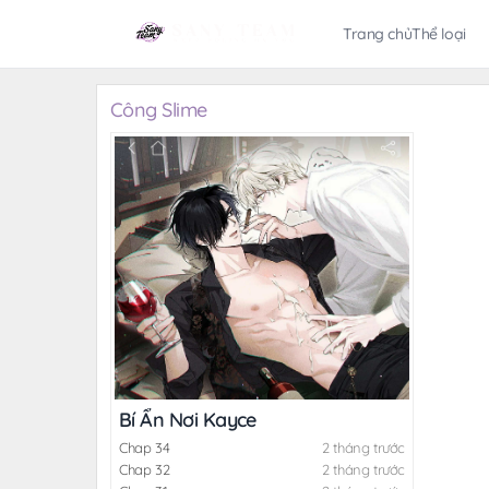
Trang chủ
Thể loại
Công Slime
Bí Ẩn Nơi Kayce
Chap 34
2 tháng trước
Chap 32
2 tháng trước