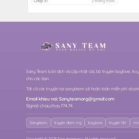
Chap 31
2 tháng trước
Sany Team luôn dịch và cập nhật các bộ truyện boylove, t
cho các bạn.
Tất cả các truyện tại sanyteam sẽ hoàn toàn miễn phí và phi 
Email khieu nai:
Sanyteamorg@gmail.com
Signal: chauchau774.74
Sanyteam
truyện đam mỹ
boylove
truyện 18+
ma
Copyright © 2025 Sanyteam.org. All rights reserved.