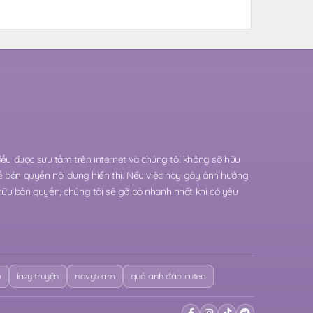
 đều được sưu tầm trên internet và chúng tôi không sỡ hữu
ề bản quyền nội dung hiển thị. Nếu việc này gây ảnh hưởng
hữu bản quyền, chúng tôi sẽ gỡ bỏ nhanh nhất khi có yêu
o
lazy truyện
navyteam
quả anh đào cuteo