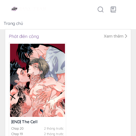
Trang chủ
Thể loại
Phát điên công
Xem thêm
|END| The Cell
Chap 20
2 tháng trước
Chap 19
2 tháng trước