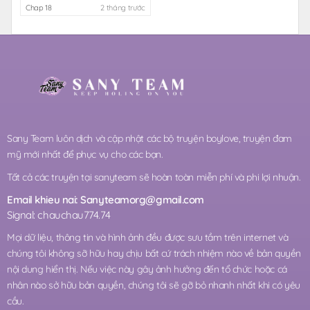
Chap 18
2 tháng trước
Sany Team luôn dịch và cập nhật các bộ truyện boylove, truyện đam
mỹ mới nhất để phục vụ cho các bạn.
Tất cả các truyện tại sanyteam sẽ hoàn toàn miễn phí và phi lợi nhuận.
Email khieu nai:
Sanyteamorg@gmail.com
Signal: chauchau774.74
Mọi dữ liệu, thông tin và hình ảnh đều được sưu tầm trên internet và
chúng tôi không sỡ hữu hay chịu bất cứ trách nhiệm nào về bản quyền
nội dung hiển thị. Nếu việc này gây ảnh hưởng đến tổ chức hoặc cá
nhân nào sở hữu bản quyền, chúng tôi sẽ gỡ bỏ nhanh nhất khi có yêu
cầu.