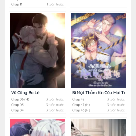
Chap 11
1 tuần trước
Vũ Công Ba Lê
Bí Mật Thầm Kín Của Mái Tóc
Chap 06 (H)
3 tuần trước
Chap 48
3 tuần trước
Chap 05
3 tuần trước
Chap 47 (H)
3 tuần trước
Chap 04
3 tuần trước
Chap 46 (H)
3 tuần trước