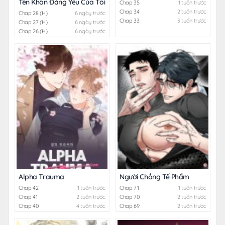
Tên Khốn Đáng Yêu Của Tôi
Chap 35
1 tuần trước
Chap 34
2 tuần trước
Chap 28 (H)
6 ngày trước
Chap 33
3 tuần trước
Chap 27 (H)
6 ngày trước
Chap 26 (H)
6 ngày trước
Alpha Trauma
Người Chồng Tế Phẩm
Chap 42
1 tuần trước
Chap 71
1 tuần trước
Chap 41
2 tuần trước
Chap 70
2 tuần trước
Chap 40
4 tuần trước
Chap 69
2 tuần trước