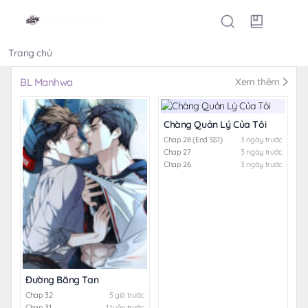
Trang chủ
Thể loại
BL Manhwa
Xem thêm
Chàng Quản Lý Của Tôi
Chap 28 (End SS1)
3 ngày trước
Chap 27
3 ngày trước
Chap 26
3 ngày trước
Đường Băng Tan
Chap 32
5 giờ trước
Chap 31
1 tuần trước