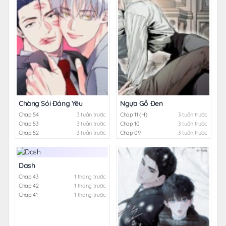
Chàng Sói Đáng Yêu
Ngựa Gỗ Đen
Chap 54
3 tuần trước
Chap 11 (H)
3 tuần trước
Chap 53
3 tuần trước
Chap 10
3 tuần trước
Chap 52
3 tuần trước
Chap 09
3 tuần trước
Dash
Chap 43
1 tháng trước
Chap 42
1 tháng trước
Chap 41
1 tháng trước