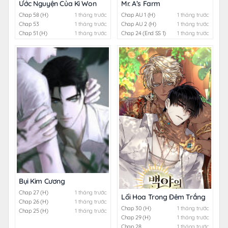
Ước Nguyện Của Ki Won
Mr. A’s Farm
Chap 58 (H)
1 tháng trước
Chap AU 1 (H)
1 tháng trước
Chap 53
1 tháng trước
Chap AU 2 (H)
1 tháng trước
Chap 51 (H)
1 tháng trước
Chap 24 (End SS 1)
1 tháng trước
Bụi Kim Cương
Chap 27 (H)
1 tháng trước
Lối Hoa Trong Đêm Trắng
Chap 26 (H)
1 tháng trước
Chap 30 (H)
1 tháng trước
Chap 25 (H)
1 tháng trước
Chap 29 (H)
1 tháng trước
Chap 28
1 tháng trước