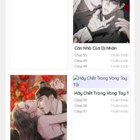
Căn Nhà Của Dị Nhân
Chap 50
1 tuần trước
Chap 49
1 tuần trước
Chap 48
1 tuần trước
Hãy Chết Trong Vòng Tay Tôi
Chap 39
1 tuần trước
Chap 38
1 tuần trước
Chap 37
1 tuần trước