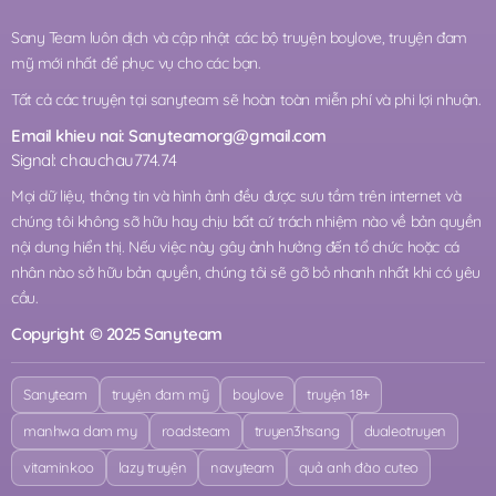
Sany Team luôn dịch và cập nhật các bộ truyện boylove, truyện đam
mỹ mới nhất để phục vụ cho các bạn.
Tất cả các truyện tại sanyteam sẽ hoàn toàn miễn phí và phi lợi nhuận.
Email khieu nai:
Sanyteamorg@gmail.com
Signal: chauchau774.74
Mọi dữ liệu, thông tin và hình ảnh đều được sưu tầm trên internet và
chúng tôi không sỡ hữu hay chịu bất cứ trách nhiệm nào về bản quyền
nội dung hiển thị. Nếu việc này gây ảnh hưởng đến tổ chức hoặc cá
nhân nào sở hữu bản quyền, chúng tôi sẽ gỡ bỏ nhanh nhất khi có yêu
cầu.
Copyright © 2025 Sanyteam
Sanyteam
truyện đam mỹ
boylove
truyện 18+
manhwa dam my
roadsteam
truyen3hsang
dualeotruyen
vitaminkoo
lazy truyện
navyteam
quả anh đào cuteo