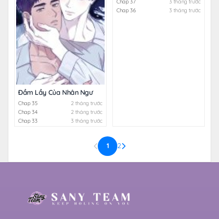
Chap 37
3 tháng trước
Chap 36
3 tháng trước
Đầm Lầy Của Nhân Ngư
Chap 35
2 tháng trước
Chap 34
2 tháng trước
Chap 33
3 tháng trước
1
2