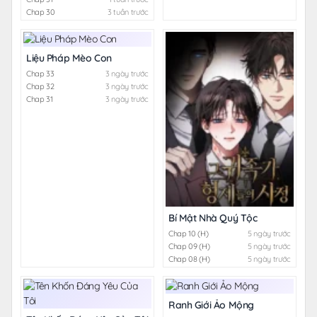
Chap 30
3 tuần trước
Liệu Pháp Mèo Con
Chap 33
3 ngày trước
Chap 32
3 ngày trước
Chap 31
3 ngày trước
Bí Mật Nhà Quý Tộc
Chap 10 (H)
5 ngày trước
Chap 09 (H)
5 ngày trước
Chap 08 (H)
5 ngày trước
Ranh Giới Ảo Mộng