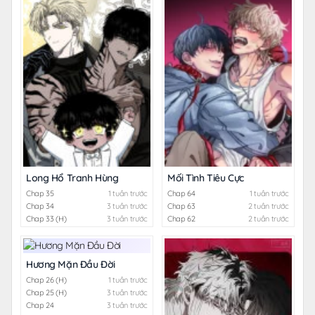
Long Hổ Tranh Hùng
Mối Tình Tiêu Cực
Chap 35
1 tuần trước
Chap 64
1 tuần trước
Chap 34
3 tuần trước
Chap 63
2 tuần trước
Chap 33 (H)
3 tuần trước
Chap 62
2 tuần trước
Hương Mặn Đầu Đời
Chap 26 (H)
1 tuần trước
Chap 25 (H)
3 tuần trước
Chap 24
3 tuần trước